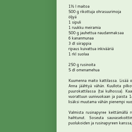
1½ l maitoa
500 g rikottuja ohrasuurimoja
öljyä
1 sipuli
1 ruukku meiramia
500 g jauhettua naudanmaksaa
6 kananmunaa
3 dl siirappia
ripaus kuivattua inkivääriä
1 rkl suolaa
250 g rusinoita
5 dl omenamehua
Kuumenna maito kattilassa. Lisää o
Anna jäähtyä vähän. Kuullota pilkot
puurokattilassa (tai kulhossa). Kaa
vuorattuun uunivuokaan ja paista 1
lisäksi muutama vähän pienempi vuo
Valmista rusinapyree keittämällä 
haihtunut. Soseuta sauvasekoitti
puolukoiden ja rusinapyreen kanssa, 