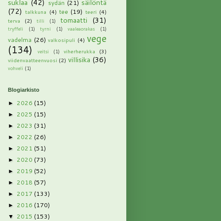
suklaa
(42)
säilöntä
sydän
(21)
(72)
tee
(19)
talkkuna
(4)
teeri
(4)
tomaatti
(31)
terva
(2)
tilli
(1)
tryffeli
(1)
tyrni
(1)
vaaleaorakas
(1)
vege
vadelma
(26)
valkosipuli
(4)
(134)
viherherukka
(3)
veitsi
(1)
villisika
(36)
viidenvaatteenvuosi
(2)
vohveli
(1)
Blogiarkisto
2026
(15)
►
2025
(15)
►
2023
(31)
►
2022
(26)
►
2021
(51)
►
2020
(73)
►
2019
(52)
►
2018
(57)
►
2017
(133)
►
2016
(170)
►
2015
(153)
▼