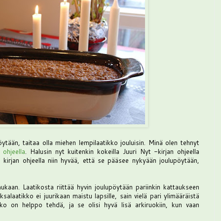
ytään, taitaa olla miehen lempilaatikko jouluisin. Minä olen tehnyt
a
ohjeella
. Halusin nyt kuitenkin kokeilla Juuri Nyt -kirjan ohjeella
kirjan ohjeella niin hyvää, että se pääsee nykyään joulupöytään,
ukaan. Laatikosta riittää hyvin joulupöytään pariinkin kattaukseen
alaatikko ei juurikaan maistu lapsille, sain vielä pari ylimääräistä
o on helppo tehdä, ja se olisi hyvä lisä arkiruokiin, kun vaan