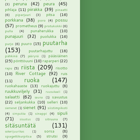
peruna
(42)
peura
(45)
(3)
piirakka
(39)
pihlaja
(11)
pinaatti
pitsa
(16)
(6)
piparjuuri
(3)
porkkana
(38)
possu
poro
(4)
(57)
prometheus
(9)
protukokki
(6)
punaherukka
(10)
pulla
(4)
punajuuri
(32)
puolukka
(16)
puutarha
puuro
(15)
purjo
(6)
(153)
puutarhajuttu
(18)
pääsiäinen
pähkinä
(7)
päärynä
(1)
(25)
pönttöuuni
(10)
raparperi
(22)
riista
(209)
risotto
rapu
(5)
River Cottage
(92)
(10)
ruis
ruoka
(147)
(11)
ruokahaaste
(13)
ruokajuttu
(8)
ruukkuviljely
(31)
ruusukaali
(1)
salaatti
(62)
savustus
sauna
(1)
(22)
seljankukka
(10)
selleri
(10)
sienet
(91)
siistimpikoti
siemenet
(1)
sipuli
(4)
sinappi
(4)
simpukka
(1)
(71)
sitruuna
(7)
sisustus
(1)
sitäsuntätä
(131)
sorsa
(8)
sokerijuurikas
(1)
strutsi
(9)
spagettikurpitsa
(5)