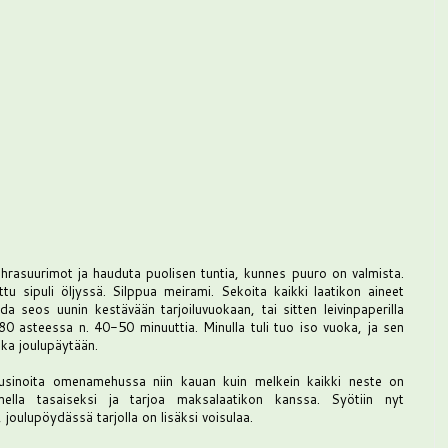
hrasuurimot ja hauduta puolisen tuntia, kunnes puuro on valmista.
tu sipuli öljyssä. Silppua meirami. Sekoita kaikki laatikon aineet
da seos uunin kestävään tarjoiluvuokaan, tai sitten leivinpaperilla
80 asteessa n. 40-50 minuuttia. Minulla tuli tuo iso vuoka, ja sen
ka joulupäytään.
rusinoita omenamehussa niin kauan kuin melkein kaikki neste on
mella tasaiseksi ja tarjoa maksalaatikon kanssa. Syötiin nyt
joulupöydässä tarjolla on lisäksi voisulaa.