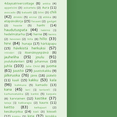
4daysatrivercottage
(8)
ankka
(4)
Aura
(11)
appelsiini
(3)
askartelu
(2)
chili
avocado
(5)
bataatti
(2)
blini
(3)
(42)
drinkki
(5)
etikka
(6)
emmer
(1)
etäpäiväkirja
(25)
fasaani
(2)
gadget
hanhi
(14)
(2)
haaste
(5)
haudutuspata
(44)
hedelmä
(1)
hedelmätarha
(14)
herne
(9)
hernis
hillo
(33)
(2)
hevonen
(2)
hilla
(6)
hirvi
(84)
hunaja
(17)
härkäpapu
hävikistä herkuksi
(57)
(15)
itsenäisyyspäivä
(8)
inkivääri
(1)
jauheliha
(35)
joulu
(91)
joulukalenteri
(28)
juhannus
(10)
juhla
(103)
juoma
Julia Child
(6)
(61)
juusto
(29)
juustokakku
(9)
jälkiruoka
(76)
jänis
(18)
jäätelö
kakku
(53)
kala
(11)
kaali
(15)
(96)
kamado
(13)
kalkkuna
(5)
kana
(45)
kani
(1)
kantarelli
(1)
karhunvatukka
(2)
karkki
(5)
karpalo
kastike
(37)
karviainen
(12)
(6)
kauris
(11)
katkarapu
(2)
kataja
(1)
keitto
(83)
keltajuuri
(2)
kesäkurpitsa
(24)
kiisseli
kieli
(3)
kirja
(37)
(12)
kirsikka
kinkku
(3)