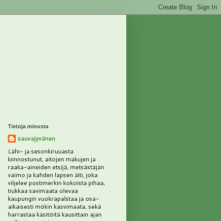
Tietoja minusta
sauvajyvänen
Lähi- ja sesonkiruuasta
kiinnostunut, aitojen makujen ja
raaka-aineiden etsijä, metsästäjän
vaimo ja kahden lapsen äiti, joka
viljelee postimerkin kokoista pihaa,
tiukkaa savimaata olevaa
kaupungin vuokrapalstaa ja osa-
aikaisesti mökin kasvimaata, sekä
harrastaa käsitöitä kausittain ajan