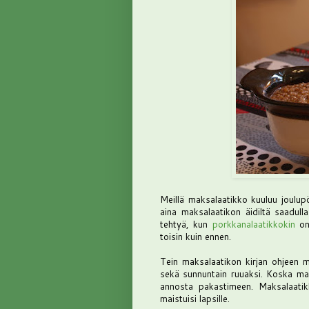
Meillä maksalaatikko kuuluu joulupö
aina maksalaatikon äidiltä saadull
tehtyä, kun
porkkanalaatikkokin
on 
toisin kuin ennen.
Tein maksalaatikon kirjan ohjeen m
sekä sunnuntain ruuaksi. Koska maks
annosta pakastimeen. Maksalaatikk
maistuisi lapsille.