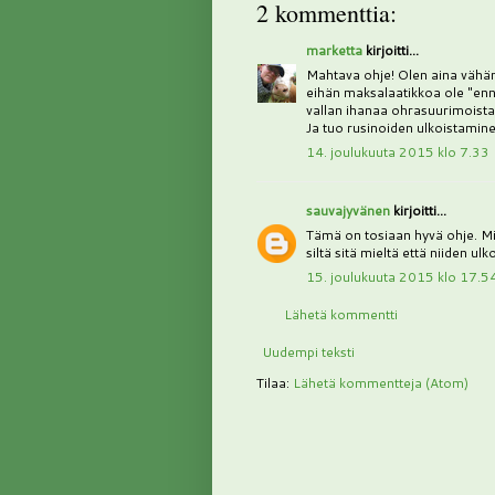
2 kommenttia:
marketta
kirjoitti...
Mahtava ohje! Olen aina vähän 
eihän maksalaatikkoa ole "enn
vallan ihanaa ohrasuurimoista
Ja tuo rusinoiden ulkoistaminen
14. joulukuuta 2015 klo 7.33
sauvajyvänen
kirjoitti...
Tämä on tosiaan hyvä ohje. Min
siltä sitä mieltä että niiden ulk
15. joulukuuta 2015 klo 17.5
Lähetä kommentti
Uudempi teksti
Tilaa:
Lähetä kommentteja (Atom)