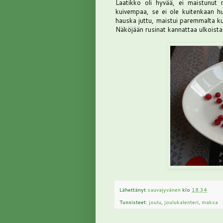
Laatikko oli hyvää, ei maistunut 
kuivempaa, se ei ole kuitenkaan hu
hauska juttu, maistui paremmalta ku
Näköjään rusinat kannattaa ulkoista
Lähettänyt
sauvajyvänen
klo
18.34
Tunnisteet:
joulu
,
joulukalenteri
,
maksa