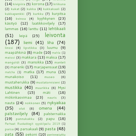
(14)
korona
(17)
kivipiira
(5)
kriikuna
(2)
kukat
(2)
kukka
(4)
kukkakaali
(2)
kurpitsa
kukkapenkki
(7)
kurkku
(7)
(16)
kyyhkynen
(23)
kvinoa
(4)
käsityö
(12)
laatikkoviljely
(17)
lehtikaali
lammas
(16)
lanttu
(11)
leivonta
(51)
leipä
(25)
(187)
liemi
(41)
liha
(74)
luumu
(9)
linssi
(4)
lipstikka
(3)
maapähkinä
(8)
made
(10)
mahla
(1)
makkara
(13)
maksa
(17)
maissi
(3)
mansikka
(15)
mangoldi
(3)
manteli
marenki
(17)
marjapensaat
(19)
(3)
matka
(17)
muna
(15)
matcha
(1)
munakoiso
(11)
museo
(6)
mustaherukka
(9)
mustatorvisieni
(2)
mustikka
(40)
Mysi
muurikka
(6)
Lahtinen
(15)
mäti
(18)
mökinkasvimaa
(23)
nauris
(3)
nykyaikaa
nauta
(24)
nokkonen
(5)
(35)
omena
(44)
olut
(6)
palstaviljely
(84)
palsternakka
(19)
papu
(18)
pannukakku
(2)
Parhaat Ruokablogit syyskilpailu 2019
(1)
pasta
(48)
parsakaali
(9)
parsa
(4)
pata
(55)
pekoni
(10)
perinnejuttu