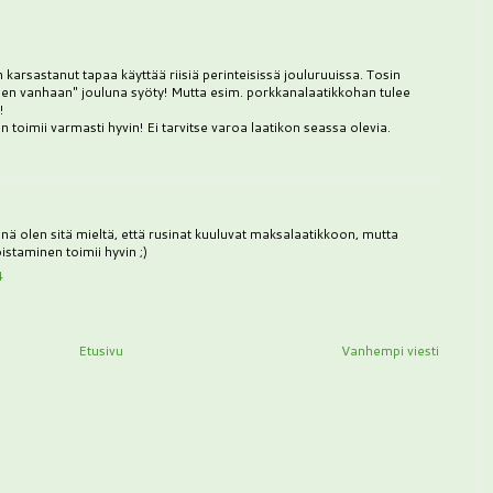
karsastanut tapaa käyttää riisiä perinteisissä jouluruuissa. Tosin
en vanhaan" jouluna syöty! Mutta esim. porkkanalaatikkohan tulee
!
 toimii varmasti hyvin! Ei tarvitse varoa laatikon seassa olevia.
ä olen sitä mieltä, että rusinat kuuluvat maksalaatikkoon, mutta
oistaminen toimii hyvin ;)
4
Etusivu
Vanhempi viesti