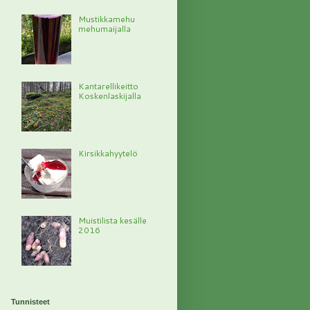
Mustikkamehu
mehumaijalla
Kantarellikeitto
Koskenlaskijalla
Kirsikkahyytelö
Muistilista kesälle
2016
Tunnisteet