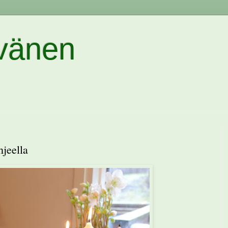
vänen
jeella