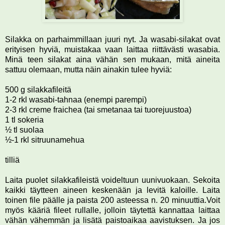
Silakka on parhaimmillaan juuri nyt. Ja wasabi-silakat ovat
erityisen hyviä, muistakaa vaan laittaa riittävästi wasabia.
Minä teen silakat aina vähän sen mukaan, mitä aineita
sattuu olemaan, mutta näin ainakin tulee hyviä:
500 g silakkafileitä
1-2 rkl wasabi-tahnaa (enempi parempi)
2-3 rkl creme fraichea (tai smetanaa tai tuorejuustoa)
1 tl sokeria
½ tl suolaa
½-1 rkl sitruunamehua
tilliä
Laita puolet silakkafileistä voideltuun uunivuokaan. Sekoita
kaikki täytteen aineen keskenään ja levitä kaloille. Laita
toinen file päälle ja paista 200 asteessa n. 20 minuuttia.Voit
myös kääriä fileet rullalle, jolloin täytettä kannattaa laittaa
vähän vähemmän ja lisätä paistoaikaa aavistuksen. Ja jos